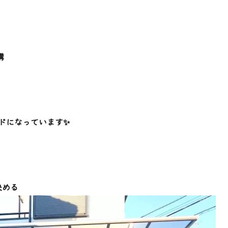
構
ドになっています✨
決める