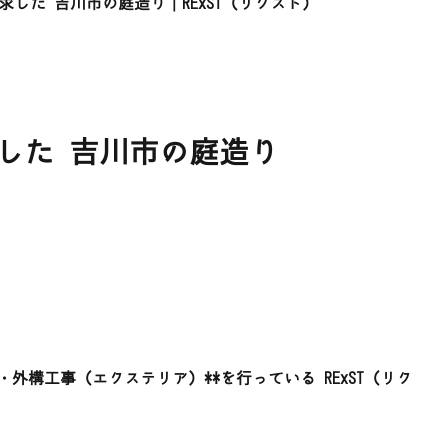
した 吉川市の庭造り│RExST（リクスト）
した 吉川市の庭造り
）
外構工事（エクステリア）**を行っている RExST（リク