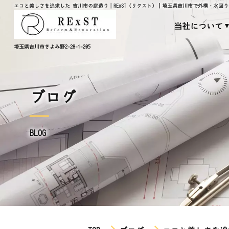
エコと美しさを追求した 吉川市の庭造り│RExST（リクスト）｜埼玉県吉川市で外構・水回り・
当社について
埼玉県吉川市きよみ野2-28-1-205
ブログ
BLOG