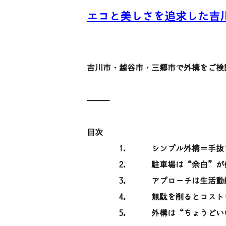
エコと美しさを追求した吉
吉川市・越谷市・三郷市で外構をご検
⸻
目次
1.
シンプル外構＝手抜
2.
駐車場は“余白”が
3.
アプローチは生活動
4.
無駄を削るとコスト
5.
外構は“ちょうどい