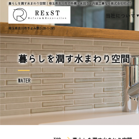
暮らしを潤す水まわり空間｜埼玉県吉川市で外構・水回り・内装工事なら株式会社RExST
当社について
埼玉県吉川市きよみ野2-28-1-205
暮らしを潤す水まわり空間
WATER