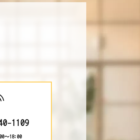
40-1109
0～18:00