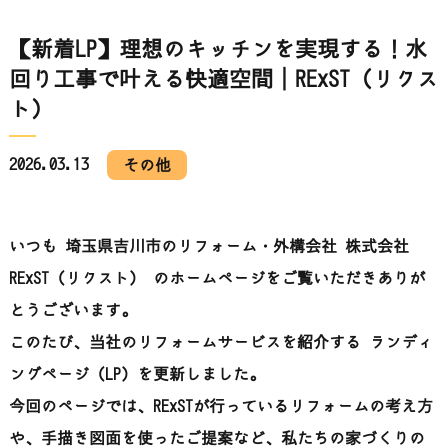
【新着LP】理想のキッチンを実現する！水
回り工事で叶える快適空間│RExST（リクス
ト）
2026.03.13
その他
いつも
埼玉
県
吉川
市
の
リフォーム・
外
構
会社
株式会社
RExST（
リ
ク
スト）
の
ホームページ
を
ご覧
いただき
ありが
とう
ご
ざ
い
ます。
この
たび、
当社
の
リフォーム
サービス
を
紹介
する
ランディ
ン
グ
ページ（
LP）
を
更新
しま
した。
今回
の
ページ
では、
RExST
が
行
って
いる
リフォーム
の
考え方
や、
手描き
図面
を
使
っ
た
ご
提案
など、
私
たち
の
家
づくり
の