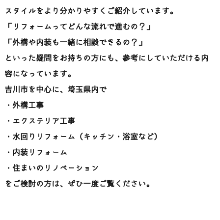
スタイル
を
より
分
か
りや
すく
ご
紹介
し
てい
ます。
「
リフォーム
って
どんな
流れ
で
進む
の？」
「
外
構
や
内装
も
一緒
に
相談
できる
の？」
といった
疑問
を
お
持ち
の
方
に
も、
参考
にし
て
いただける
内
容
に
な
って
い
ます。
吉川
市
を
中心
に、
埼玉
県内
で
・
外
構
工事
・
エクステリア
工事
・
水
回り
リフォーム（
キッチン・
浴室
など）
・
内装
リフォーム
・
住まい
の
リノベーション
を
ご
検討
の
方
は、
ぜひ
一度
ご覧
くだ
さい。