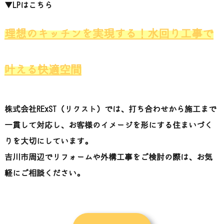
▼
LP
は
こちら
理想のキッチンを実現する！水回り工事で
叶える快適空間
株式会社
RExST（
リ
ク
スト）
では、
打ち合わせ
から
施工
まで
一貫
し
て
対応
し、
お客様
の
イメージ
を
形
に
する
住まい
づく
り
を
大切
にし
てい
ます。
吉川
市
周辺
で
リフォーム
や
外
構
工事
を
ご
検討
の
際
は、
お
気
軽
に
ご
相談
くだ
さい。