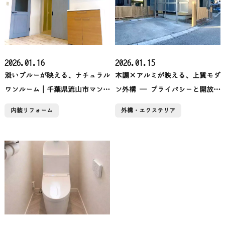
2026.01.16
2026.01.15
淡いブルーが映える、ナチュラル
木調×アルミが映える、上質モダ
ワンルーム│千葉県流山市マンシ
ン外構 ― プライバシーと開放感
ョンリフォーム【RExST】
を両立した住まい│千葉県野田市
内装リフォーム
外構・エクステリア
エクステリア【RExST】