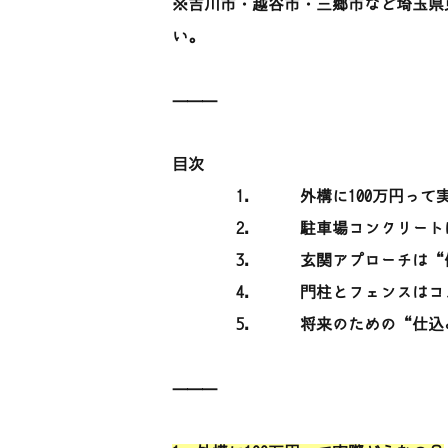
※吉川市・越谷市・三郷市など埼玉県
い。
⸻
目次
1.
外構に100万円って
2.
駐車場コンクリート
3.
玄関アプローチは“
4.
門柱とフェンスはコ
5.
将来のための“仕込
⸻